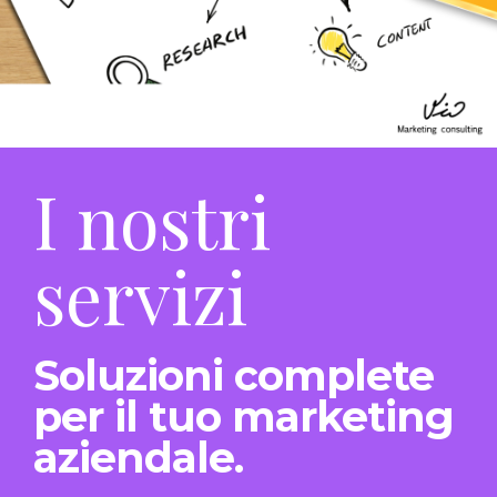
I nostri
servizi
Soluzioni complete
per il tuo marketing
aziendale.