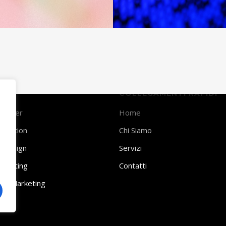
I
COLLEGAMENTI RAPIDI
pander
Home
neration
Chi Siamo
e Design
Servizi
Marketing
Contatti
za Marketing