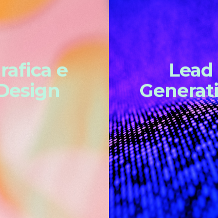
rafica e
Lead
Design
Generat