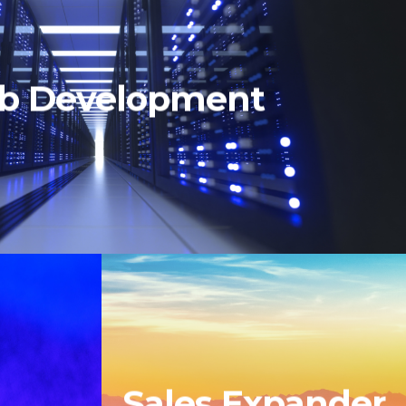
b Development
Sales Expander