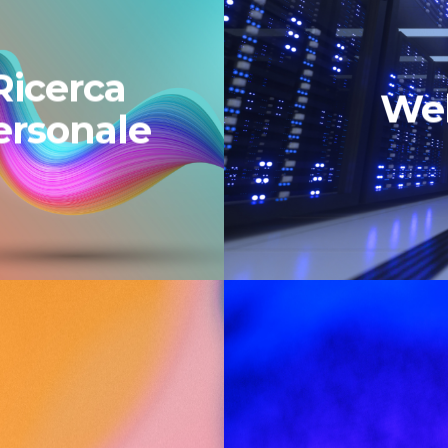
Ricerca
We
ersonale