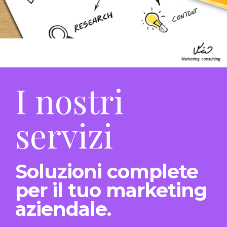
I nostri
servizi
Soluzioni complete
per il tuo marketing
aziendale.