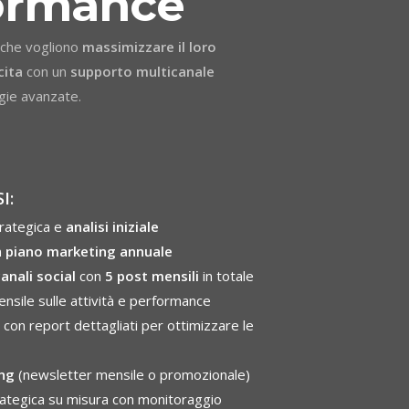
ormance
 che vogliono
massimizzare il loro
cita
con un
supporto multicanale
gie avanzate.
I:
rategica e
analisi iniziale
n
piano marketing annuale
canali social
con
5 post mensili
in totale
nsile sulle attività e performance
con report dettagliati per ottimizzare le
ng
(newsletter mensile o promozionale)
ategica su misura con monitoraggio