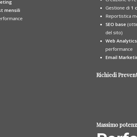
eting
Gestione di
1 
t mensili
Reportistica me
performance
SEO base
(otti
del sito)
Web Analytics
performance
Email Marketi
Richiedi Preven
Massimo potenz