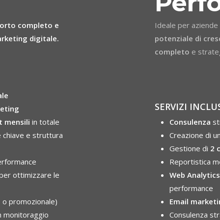
Perf
orto completo e
Ideale per aziende
rketing digitale.
potenziale di cres
completo
e strate
ale
SERVIZI INCLUS
eting
 mensili
in
totale
Consulenza
st
e chiave e
struttura
Creazione di u
Gestione di
2 
performance
Reportistica me
 per
ottimizzare le
Web Analytics
performance
e o
promozionale)
Email marketi
n
monitoraggio
Consulenza str