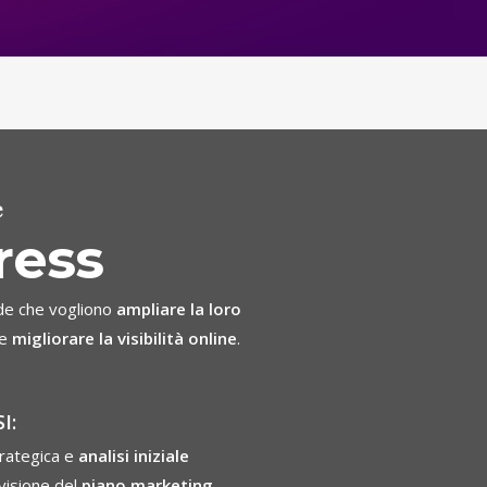
e
ress
de che vogliono
ampliare la loro
e
migliorare la visibilità online
.
I:
rategica e
analisi iniziale
visione del
piano marketing