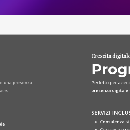
Crescita digital
Prog
ire una presenza
Perfetto per azien
e ma efficace.
presenza digitale
SERVIZI INCLUS
Consulenza
st
ale
Creazione o re